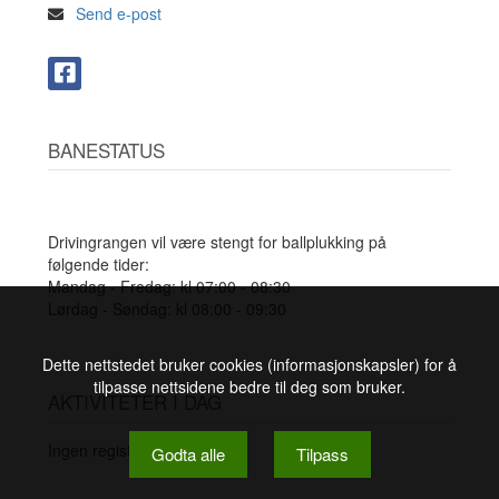
Send e-post
BANESTATUS
Drivingrangen vil være stengt for ballplukking på
følgende tider:
Mandag - Fredag: kl 07:00 - 08:30
Lørdag - Søndag: kl 08:00 - 09:30
Dette nettstedet bruker cookies (informasjonskapsler) for å
tilpasse nettsidene bedre til deg som bruker.
AKTIVITETER I DAG
Ingen registrerte.
Godta alle
Tilpass