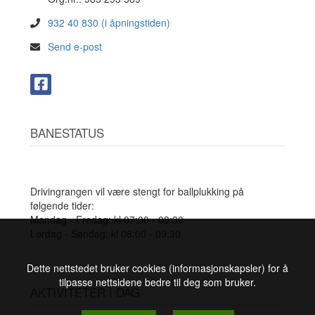
932 40 830 (i åpningstiden)
Send e-post
BANESTATUS
Drivingrangen vil være stengt for ballplukking på
følgende tider:
Mandag - Fredag: kl 07:00 - 08:30
Lørdag - Søndag: kl 08:00 - 09:30
Dette nettstedet bruker cookies (informasjonskapsler) for å
tilpasse nettsidene bedre til deg som bruker.
AKTIVITETER I DAG