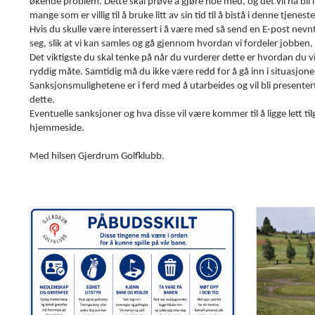
økende problem. Dette skal prøve å gjøre noe med, og det vil nå bli 
mange som er villig til å bruke litt av sin tid til å bistå i denne tjenest
Hvis du skulle være interessert i å være med så send en E-post nevnt 
seg, slik at vi kan samles og gå gjennom hvordan vi fordeler jobben,
Det viktigste du skal tenke på når du vurderer dette er hvordan du 
ryddig måte. Samtidig må du ikke være redd for å gå inn i situasjo
Sanksjonsmulighetene er i ferd med å utarbeides og vil bli presenter
dette.
Eventuelle sanksjoner og hva disse vil være kommer til å ligge lett ti
hjemmeside.
Med hilsen Gjerdrum Golfklubb.