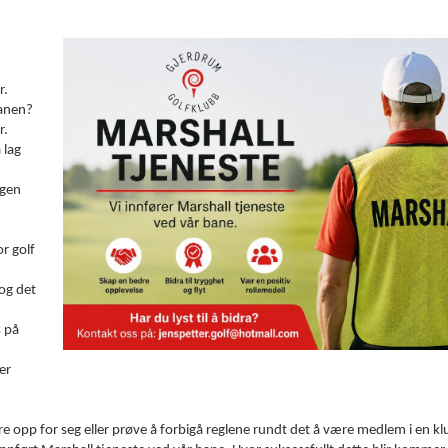
r.
banen?
r.
 lag
ngen
or golf
 og det
s på
er
 opp for seg eller prøve å forbigå reglene rundt det å være medlem i en kl