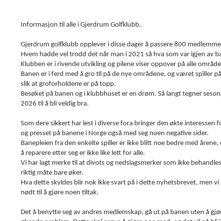
Informasjon til alle i Gjerdrum Golfklubb.
Gjerdrum golfklubb opplever i disse dager å passere 800 medlemme
Hvem hadde vel trodd det når man i 2021 så hva som var igjen av 
Klubben er i rivende utvikling og pilene viser oppover på alle område
Banen er i ferd med å gro til på de nye områdene, og været spiller på
slik at groforholdene er på topp.
Besøket på banen og i klubbhuset er en drøm. Så langt tegner seso
2026 til å bli veldig bra.
Som dere sikkert har lest i diverse fora bringer den økte interessen f
og presset på banene i Norge også med seg noen negative sider.
Banepleien fra den enkelte spiller er ikke blitt noe bedre med årene,
å reparere etter seg er ikke like lett for alle.
Vi har lagt merke til at divots og nedslagsmerker som ikke behandle
riktig måte bare øker.
Hva dette skyldes blir nok ikke svart på i dette nyhetsbrevet, men vi 
nødt til å gjøre noen tiltak.
Det å benytte seg av andres medlemskap, gå ut på banen uten å gjøre