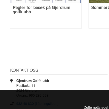
Regler for besøk på Gjerdrum
Sommerb
golfklubb
KONTAKT OSS
Gjerdrum Golfklubb
Postboks 41
2024 Gjerdrum
Org.nr.: 985 293 589
932 40 830 (i åpningstiden)
Dette nettstedet