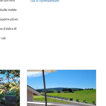
Gå til nyhetsarkivet
 an på hvor
 skulle melde
 opptre på en
 å bidra til
r vår