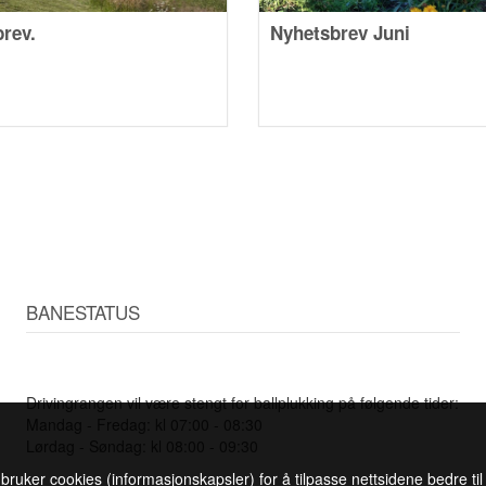
rev.
Nyhetsbrev Juni
BANESTATUS
Drivingrangen vil være stengt for ballplukking på følgende tider:
Mandag - Fredag: kl 07:00 - 08:30
Lørdag - Søndag: kl 08:00 - 09:30
 bruker cookies (informasjonskapsler) for å tilpasse nettsidene bedre ti