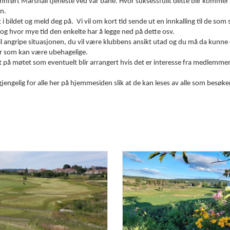
innført Marshall tjeneste ved vår bane. Hvor suksessfullt dette blir kommer
en.
i bildet og meld deg på. Vi vil om kort tid sende ut en innkalling til de som
 og hvor mye tid den enkelte har å legge ned på dette osv.
vil angripe situasjonen, du vil være klubbens ansikt utad og du må da kunne
ner som kan være ubehagelige.
t på møtet som eventuelt blir arrangert hvis det er interesse fra medlemmene
lgjengelig for alle her på hjemmesiden slik at de kan leses av alle som besøke