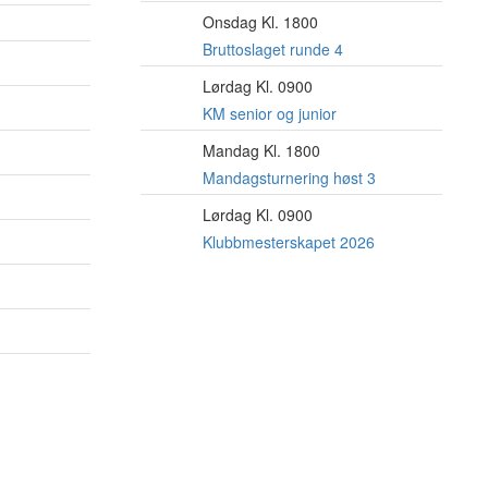
Onsdag Kl. 1800
12
AUG
Bruttoslaget runde 4
Lørdag Kl. 0900
15
AUG
KM senior og junior
Mandag Kl. 1800
17
AUG
Mandagsturnering høst 3
Lørdag Kl. 0900
22
AUG
Klubbmesterskapet 2026