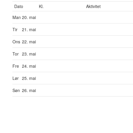
Dato
Kl.
Aktivitet
Man
20. mai
Tir
21. mai
Ons
22. mai
Tor
23. mai
Fre
24. mai
Lør
25. mai
Søn
26. mai