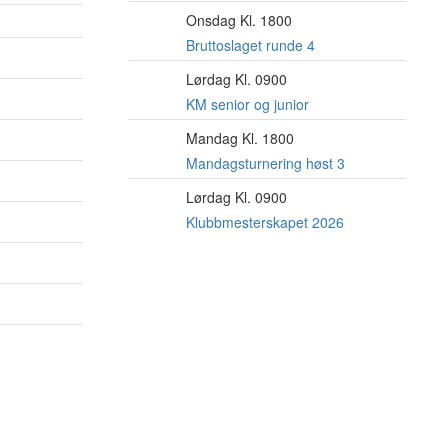
Onsdag Kl. 1800
12
AUG
Bruttoslaget runde 4
Lørdag Kl. 0900
15
AUG
KM senior og junior
Mandag Kl. 1800
17
AUG
Mandagsturnering høst 3
Lørdag Kl. 0900
22
AUG
Klubbmesterskapet 2026