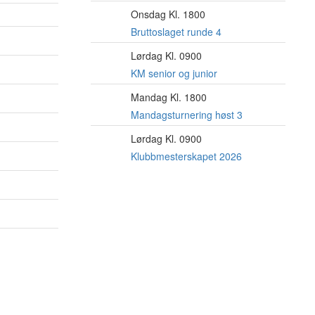
Onsdag Kl. 1800
12
AUG
Bruttoslaget runde 4
Lørdag Kl. 0900
15
AUG
KM senior og junior
Mandag Kl. 1800
17
AUG
Mandagsturnering høst 3
Lørdag Kl. 0900
22
AUG
Klubbmesterskapet 2026