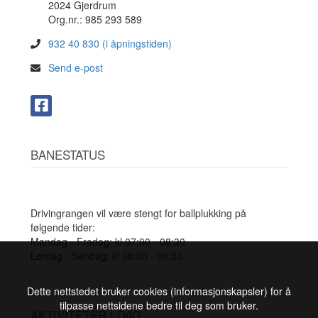
2024 Gjerdrum
Org.nr.: 985 293 589
932 40 830 (i åpningstiden)
Send e-post
BANESTATUS
Drivingrangen vil være stengt for ballplukking på
følgende tider:
Mandag - Fredag: kl 07:00 - 08:30
Lørdag - Søndag: kl 08:00 - 09:30
Dette nettstedet bruker cookies (informasjonskapsler) for å
tilpasse nettsidene bedre til deg som bruker.
AKTIVITETER I DAG