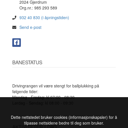
2024 Gjerdrum
Org.nr.: 985 293 589
932 40 830 (i åpningstiden)
Send e-post
BANESTATUS
Drivingrangen vil være stengt for ballplukking på
følgende tider:
Mandag - Fredag: kl 07:00 - 08:30
Lørdag - Søndag: kl 08:00 - 09:30
Dette nettstedet bruker cookies (informasjonskapsler) for å
tilpasse nettsidene bedre til deg som bruker.
AKTIVITETER I DAG