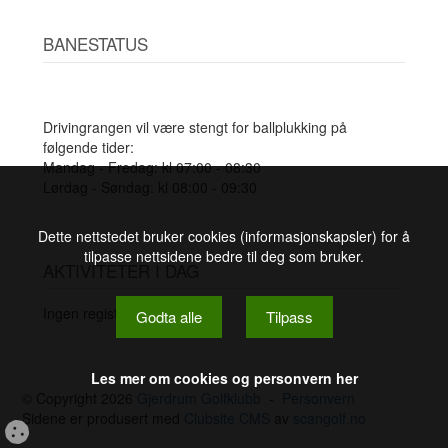
BANESTATUS
Drivingrangen vil være stengt for ballplukking på
følgende tider:
Mandag - Fredag: kl 07:00 - 08:30
Lørdag - Søndag: kl 08:00 - 09:30
Dette nettstedet bruker cookies (informasjonskapsler) for å
tilpasse nettsidene bedre til deg som bruker.
AKTIVITETER I DAG
Ingen registrerte.
Godta alle
Tilpass
Les mer om cookies og personvern her
© Copyright 2026
Gjerdrum Golfklubb
-
Personvern
Sidene er produsert med
Clubsite CMS
av
scangolf.no