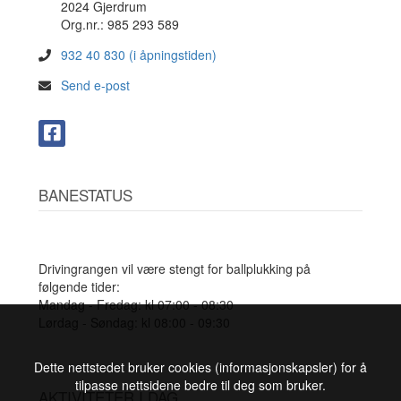
2024 Gjerdrum
Org.nr.: 985 293 589
932 40 830 (i åpningstiden)
Send e-post
BANESTATUS
Drivingrangen vil være stengt for ballplukking på
følgende tider:
Mandag - Fredag: kl 07:00 - 08:30
Lørdag - Søndag: kl 08:00 - 09:30
Dette nettstedet bruker cookies (informasjonskapsler) for å
tilpasse nettsidene bedre til deg som bruker.
AKTIVITETER I DAG